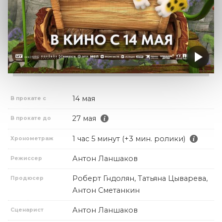
14 мая
В прокате с
27 мая
В прокате до
1 час 5 минут (+3 мин. ролики)
Хронометраж
Антон Ланшаков
Режиссер
Роберт Гндолян, Татьяна Цыварева,
Продюсер
Антон Сметанкин
Антон Ланшаков
Сценарист