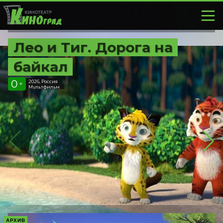
Лео и Тиг. Дорога на
байкал
0
2026, Россия
+
Мультфильм
АРХИВ