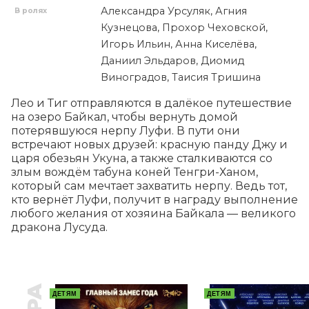
Александра Урсуляк, Агния
В ролях
Кузнецова, Прохор Чеховской,
Игорь Ильин, Анна Киселёва,
Даниил Эльдаров, Диомид
Виноградов, Таисия Тришина
Лео и Тиг отправляются в далёкое путешествие 
на озеро Байкал, чтобы вернуть домой 
потерявшуюся нерпу Луфи. В пути они 
встречают новых друзей: красную панду Джу и 
царя обезьян Укуна, а также сталкиваются со 
злым вождём табуна коней Тенгри-Ханом, 
который сам мечтает захватить нерпу. Ведь тот, 
кто вернёт Луфи, получит в награду выполнение 
любого желания от хозяина Байкала — великого 
дракона Лусуда.
ДЕТЯМ
ДЕТЯМ