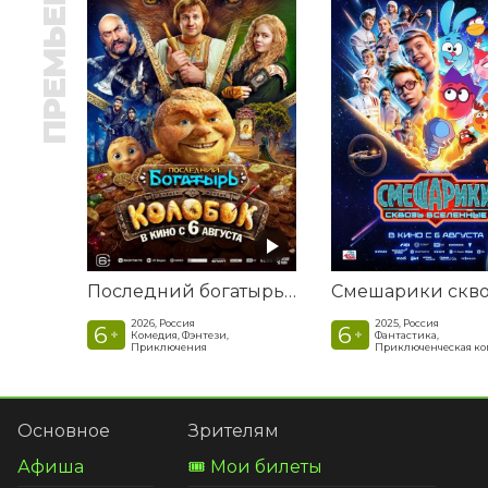
ПРЕМЬЕРА
Последний богатырь. Колобок
2026, Россия
2025, Россия
6
6
+
+
Комедия, Фэнтези,
Фантастика,
Приключения
Приключенческая к
Основное
Зрителям
Афиша
🎟️ Мои билеты