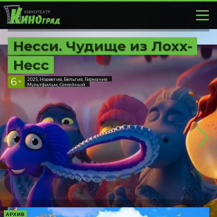
Несси. Чудище из Лохх-
Несс
6
2025, Норвегия, Бельгия, Германия
+
Мультфильм, Семейный
АРХИВ