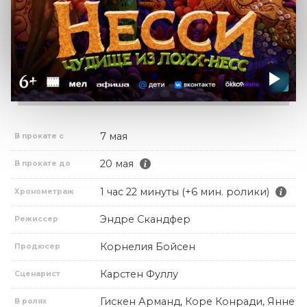
7 мая
В прокате с
20 мая
В прокате до
1 час 22 минуты (+6 мин. ролики)
Хронометраж
Эндре Скандфер
Режиссер
Корнелия Бойсен
Продюсер
Карстен Фуллу
Сценарист
Гискен Арманд, Коре Конради, Янне
В ролях