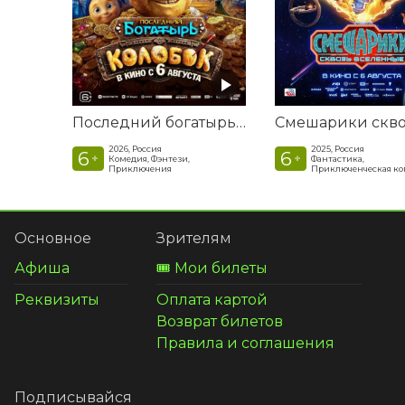
Последний богатырь. Колобок
2026, Россия
2025, Россия
6
6
+
+
Комедия, Фэнтези,
Фантастика,
Приключения
Приключенческая к
Основное
Зрителям
Афиша
🎟️ Мои билеты
Реквизиты
Оплата картой
Возврат билетов
Правила и соглашения
Подписывайся