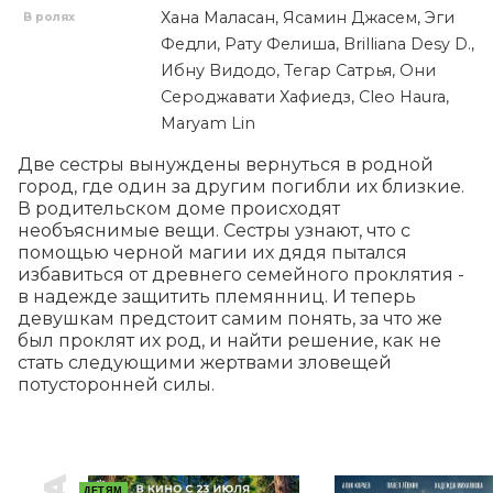
Хана Маласан, Ясамин Джасем, Эги
В ролях
Федли, Рату Фелиша, Brilliana Desy D.,
Ибну Видодо, Тегар Сатрья, Они
Сероджавати Хафиедз, Cleo Haura,
Maryam Lin
Две сестры вынуждены вернуться в родной 
город, где один за другим погибли их близкие. 
В родительском доме происходят 
необъяснимые вещи. Сестры узнают, что с 
помощью черной магии их дядя пытался 
избавиться от древнего семейного проклятия - 
в надежде защитить племянниц. И теперь 
девушкам предстоит самим понять, за что же 
был проклят их род, и найти решение, как не 
стать следующими жертвами зловещей 
потусторонней силы.
ДЕТЯМ