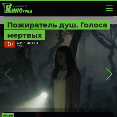
Пожиратель душ. Голоса
мертвых
18
2024, Индонезия
+
Ужасы
АРХИВ