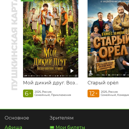
ПУШКИНСКАЯ КАРТА
Мой дикий друг. Возвращение домой
Старый орёл
6
12
2026, Россия
2026, Россия
+
+
Семейный, Приключения
Семейный, Комеди
Основное
Зрителям
Афиша
🎟️ Мои билеты