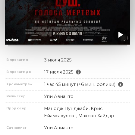
3 июля 2025
В прокате с
17 июля 2025
В прокате до
1 час 45 минут (+6 мин. ролики)
Хронометраж
Упи Авианто
Режиссер
Манодж Пунджаби, Крис
Продюсер
Ейамсакулрат, Махран Хайдар
Упи Авианто
Сценарист