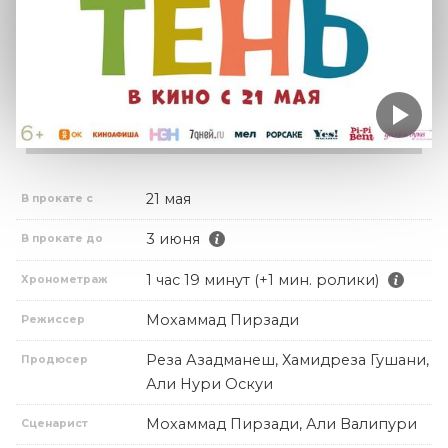
21 мая
В прокате с
3 июня
В прокате до
1 час 19 минут (+1 мин. ролики)
Хронометраж
Мохаммад Пирзади
Режиссер
Реза Азадманеш, Хамидреза Гушани,
Продюсер
Али Нури Оскуи
Мохаммад Пирзади, Али Валипури
Сценарист