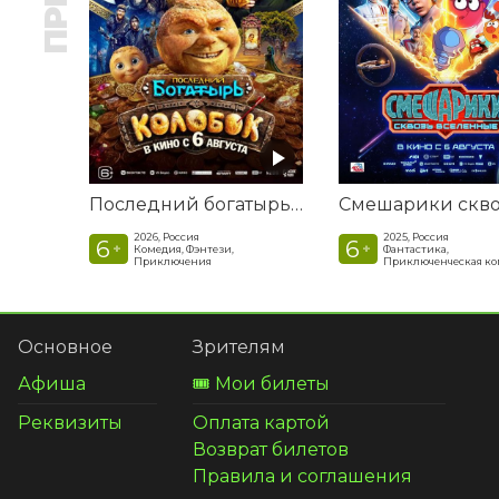
Последний богатырь. Колобок
2026, Россия
2025, Россия
6
6
+
+
Комедия, Фэнтези,
Фантастика,
Приключения
Приключенческая к
Основное
Зрителям
Афиша
🎟️ Мои билеты
Реквизиты
Оплата картой
Возврат билетов
Правила и соглашения