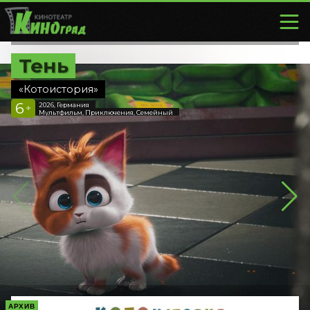
Тень
«Котоистория»
6
2026, Германия
+
Мультфильм, Приключения, Семейный
АРХИВ