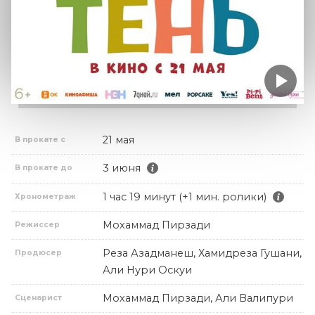
21 мая
В прокате с
3 июня
В прокате до
1 час 19 минут (+1 мин. ролики)
Хронометраж
Мохаммад Пирзади
Режиссер
Реза Азадманеш, Хамидреза Гушани,
Продюсер
Али Нури Оскуи
Мохаммад Пирзади, Али Валипури
Сценарист