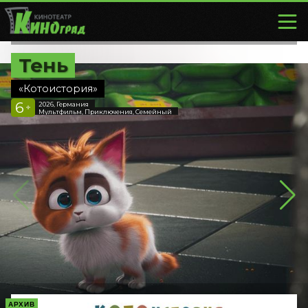
Тень
«Котоистория»
6
2026, Германия
+
Мультфильм, Приключения, Семейный
АРХИВ