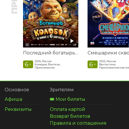
Последний богатырь. Колобок
2026, Россия
2025, Россия
6
6
+
+
Комедия, Фэнтези,
Фантастика,
Приключения
Приключенческая к
Основное
Зрителям
Афиша
🎟️ Мои билеты
Реквизиты
Оплата картой
Возврат билетов
Правила и соглашения